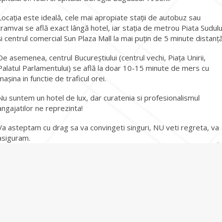
Locația este ideală, cele mai apropiate stații de autobuz sau
tramvai se află exact lângă hotel, iar stația de metrou Piata Sudulu
și centrul comercial Sun Plaza Mall la mai puțin de 5 minute distanță
De asemenea, centrul Bucureștiului (centrul vechi, Piața Unirii,
Palatul Parlamentului) se află la doar 10-15 minute de mers cu
mașina in functie de traficul orei.
Nu suntem un hotel de lux, dar curatenia si profesionalismul
angajatilor ne reprezinta!
Va asteptam cu drag sa va convingeti singuri, NU veti regreta, va
asiguram.