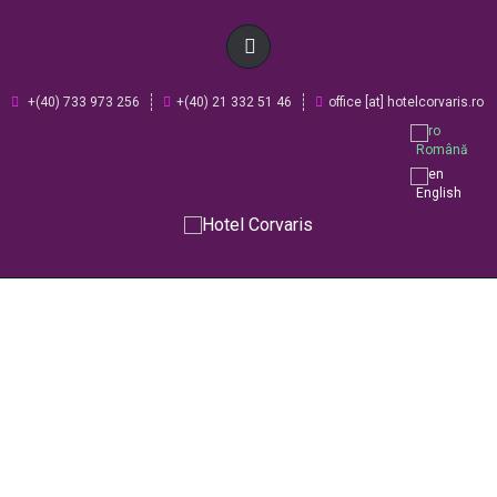
+(40) 733 973 256
+(40) 21 332 51 46
office [at] hotelcorvaris.ro
Română
English
ACASA
CAMERE DISPONIBILE
REZERVARE
TESTIMONIALE
REGULAMENT