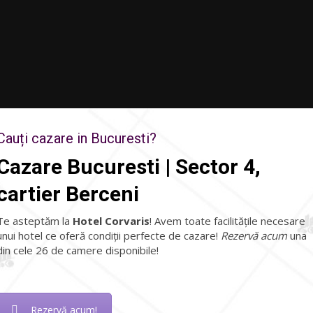
Cauți cazare in Bucuresti?
Cazare Bucuresti | Sector 4,
cartier Berceni
Te asteptăm la
Hotel Corvaris
! Avem toate facilitățile necesare
unui hotel ce oferă condiții perfecte de cazare!
Rezervă acum
una
din cele 26 de camere disponibile!
Rezervă acum!