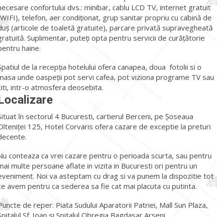
necesare confortului dvs.: minibar, cablu LCD TV, internet gratuit
(WIFI), telefon, aer condiționat, grup sanitar propriu cu cabină de
duș (articole de toaletă gratuite), parcare privată supravegheată
gratuită. Suplimentar, puteți opta pentru servicii de curățătorie
pentru haine.
Spatiul de la recepția hotelului ofera canapea, doua fotolii si o
masa unde oaspeții pot servi cafea, pot viziona programe TV sau
citi, intr-o atmosfera deosebita.
Localizare
Situat în sectorul 4 Bucuresti, cartierul Berceni, pe Șoseaua
Olteniței 125, Hotel Corvaris ofera cazare de exceptie la preturi
decente.
Nu conteaza ca vrei cazare pentru o perioada scurta, sau pentru
mai multe persoane aflate in vizita in Bucuresti ori pentru un
eveniment. Noi va asteptam cu drag si va punem la dispozitie tot
ce avem pentru ca sederea sa fie cat mai placuta cu putinta.
Puncte de reper: Piata Sudului Aparatorii Patriei, Mall Sun Plaza,
Spitalul Sf. Ioan si Spitalul Obregia Bagdasar Arseni.