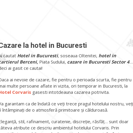
Hotel Corvaris – Cartier
Berceni, Sector 4 Bucuresti
Cazare la hotel in Bucuresti
Ai cautat
Hotel in Bucuresti
, soseaua Oltenitei,
hotel in
cartierul Berceni,
Piata Sudului,
cazare in Bucuresti Sector 4
…
deci ai gasit ce cautai!
Daca ai nevoie de cazare, fie pentru o perioada scurta, fie pentru
mai multe persoane aflate in vizita, ori temporar in Bucuresti, la
Hotel Corvaris
gasesti intotdeauna cazarea potrivita.
Va garantam ca de îndată ce veți trece pragul hotelului nostru, veț
fi întâmpinați de o atmosferă primitoare și călduroasă.
Eleganță, stil, rafinament, curatenie, discreție, răsfăț… sunt doar
câteva atribute ce descriu ambientul hotelului Corvaris. Prin