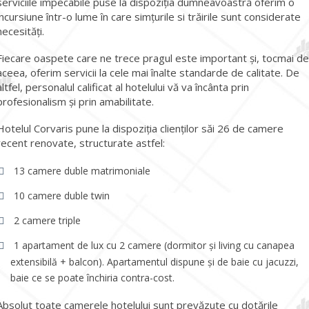
serviciile impecabile puse la dispoziția dumneavoastră oferim o
incursiune într-o lume în care simțurile si trăirile sunt considerate
necesități.
Fiecare oaspete care ne trece pragul este important și, tocmai de
aceea, oferim servicii la cele mai înalte standarde de calitate. De
altfel, personalul calificat al hotelului vă va încânta prin
profesionalism și prin amabilitate.
Hotelul Corvaris pune la dispoziția clienților săi 26 de camere
recent renovate, structurate astfel:
13 camere duble matrimoniale
10 camere duble twin
2 camere triple
1 apartament de lux cu 2 camere (dormitor și living cu canapea
extensibilă + balcon). Apartamentul dispune și de baie cu jacuzzi,
baie ce se poate închiria contra-cost.
Absolut toate camerele hotelului sunt prevăzute cu dotările